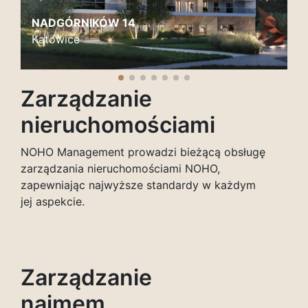
NADGÓRNIKÓW 14
M
Katowice
K
Zarządzanie
nieruchomościami
NOHO Management prowadzi bieżącą obsługę
zarządzania nieruchomościami NOHO,
zapewniając najwyższe standardy w każdym
jej aspekcie.
Zarządzanie
najmem