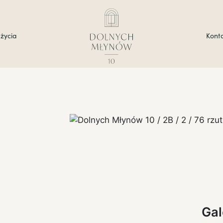
 życia
Kont
Gal