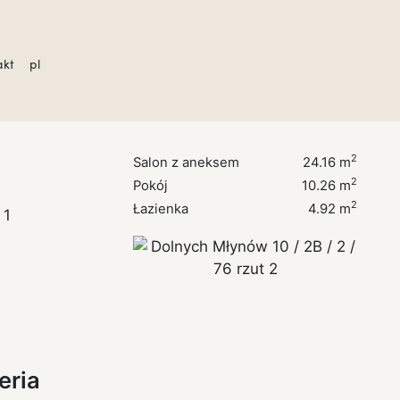
akt
pl
en
2
Salon z aneksem
24.16
m
2
Pokój
10.26
m
2
Łazienka
4.92
m
eria